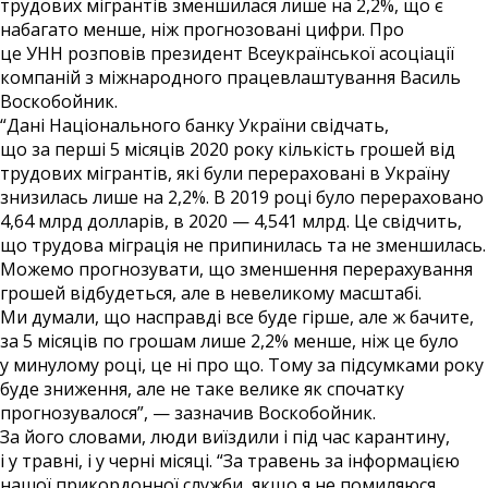
трудових мігрантів зменшилася лише на 2,2%, що є
набагато менше, ніж прогнозовані цифри. Про
це УНН розповів президент Всеукраїнської асоціації
компаній з міжнародного працевлаштування Василь
Воскобойник.
“Дані Національного банку України свідчать,
що за перші 5 місяців 2020 року кількість грошей від
трудових мігрантів, які були перераховані в Україну
знизилась лише на 2,2%. В 2019 році було перераховано
4,64 млрд долларів, в 2020 — 4,541 млрд. Це свідчить,
що трудова міграція не припинилась та не зменшилась.
Можемо прогнозувати, що зменшення перерахування
грошей відбудеться, але в невеликому масштабі.
Ми думали, що насправді все буде гірше, але ж бачите,
за 5 місяців по грошам лише 2,2% менше, ніж це було
у минулому році, це ні про що. Тому за підсумками року
буде зниження, але не таке велике як спочатку
прогнозувалося”, — зазначив Воскобойник.
За його словами, люди виїздили і під час карантину,
і у травні, і у черні місяці. “За травень за інформацією
нашої прикордонної служби, якщо я не помиляюся,