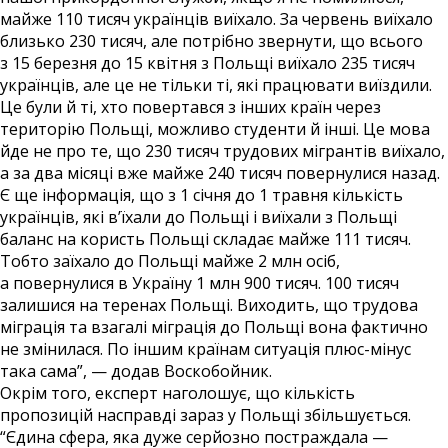
майже 110 тисяч українців виїхало. За червень виїхало
близько 230 тисяч, але потрібно звернути, що всього
з 15 березня до 15 квітня з Польщі виїхало 235 тисяч
українців, але це не тільки ті, які працювати виїздили.
Це були й ті, хто повертався з інших країн через
територію Польщі, можливо студенти й інші. Це мова
йде не про те, що 230 тисяч трудових мігрантів виїхало,
а за два місяці вже майже 240 тисяч повернулися назад.
Є ще інформація, що з 1 січня до 1 травня кількість
українців, які в’їхали до Польщі і виїхали з Польщі
баланс на користь Польщі складає майже 111 тисяч.
Тобто заїхало до Польщі майже 2 млн осіб,
а повернулися в Україну 1 млн 900 тисяч. 100 тисяч
залишися на теренах Польщі. Виходить, що трудова
міграція та взагалі міграція до Польщі вона фактично
не змінилася. По іншим країнам ситуація плюс-мінус
така сама”, — додав Воскобойник.
Окрім того, експерт наголошує, що кількість
пропозицій насправді зараз у Польщі збільшується.
“Єдина сфера, яка дуже серйозно постраждала —