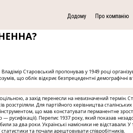
Додому
Про компанію
СНЕННА?
и Владімір Старовський пропонував у 1949 році органі
зумів, що облік відкриє безпрецедентні демографічні вт
.
доцільною, а захід перенесли на невизначений термін. С
ків розстріляли. Для партійного керівництва сталінських
інструментом, що мав констатувати перманентне зроста
о — русифікації). Перепис 1937 року, який показав незад
ли за два роки. Українські намісники не відставали. У 
ї статистики та почали арештовувати співробітників.