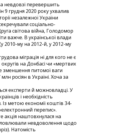
їна невдовзі перевершить
н 9 грудня 2020 року ухвалив
торії незалежної України
асекречували соціально-
руга світова війна, Голодомор
ти важче. В української влади
 2010-му на 2012-й, у 2012-му
рудова міграція ні для кого не є
 округів на Донбасі чи «мертвих
ше зменшення питомої ваги
млн росіян в Україні. Хоча за
ься експерти й можновладці. У
раїнців і необхідність
 Із метою економії коштів 34-
 «електронний перепис».
те акція наштовхнулася на
висловлювали невдоволення щодо
різ). Натомість