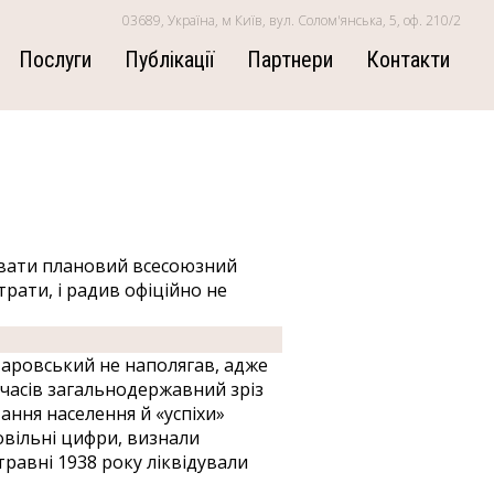
03689, Україна, м Київ, вул. Солом'янська, 5, оф. 210/2
Послуги
Публікації
Партнери
Контакти
зувати плановий всесоюзний
рати, і радив офіційно не
таровський не наполягав, адже
 часів загальнодержавний зріз
ння населення й «успіхи»
овільні цифри, визнали
травні 1938 року ліквідували