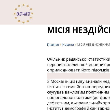
МІСІЯ НЕЗДІЙ
Главная
›
Новини
›
МІСІЯ НЕЗДІЙСНЕННА?
Очільник радянської статистик
перепис населення. Чиновник ро
оприлюднювати його підсумків
У Москві ініціативу визнали не
п’ятьох із семи його попередни
слугував важливим політичним 
національної політики (де-факт
дефектним, а «правильний» зроби
Інститут демографії й санітарно