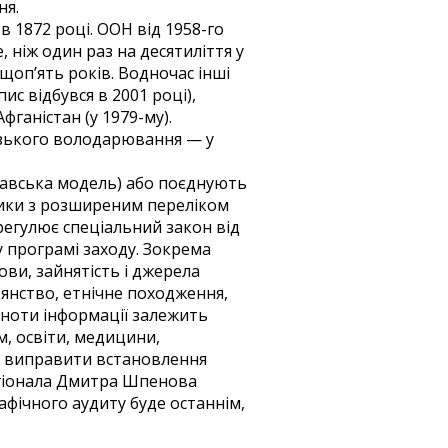
ня.
 1872 році. ООН від 1958-го
 ніж один раз на десятиліття у
о щоп’ять років. Водночас інші
с відбувся в 2001 році),
фганістан (у 1979-му).
узького володарювання — у
инавська модель) або поєднують
дики з розширеним переліком
регулює спеціальний закон від
 програмі заходу. Зокрема
ови, зайнятість і джерела
адянство, етнічне походження,
овноти інформації залежить
, освіти, медицини,
и виправити встановлення
регіонала Дмитра Шпенова
афічного аудиту буде останнім,