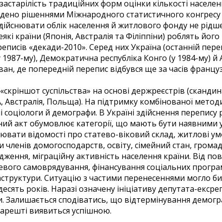
застарілість традиційних форм оцінки кількості населен
дено рішеннями Міжнародного статистичного конгресу в
дійснювати облік населення й житлового фонду не рідше,
 Деякі країни (Японія, Австралія та Філіппіни) роблять йог
исів «декади-2010». Серед них Україна (останній перепи
у 1987-му), Демократична республіка Конго (у 1984-му) й А
ван, де попередній перепис відбувся ще за часів франц
 «скріншот суспільства» на основі держреєстрів (сканд
, Австралія, Польща). На підтримку комбінованої мето
 соціологи й демографи. В Україні здійснення перепису 
ний акт обумовлює категорії, що мають бути наявними у
цювати відомості про статево-віковий склад, житлові ум
зки членів домогосподарств, освіту, сімейний стан, гром
одження, міграційну активність населення країни. Від п
евого самоврядування, фінансування соціальних програм
структури. Ситуацію з частими перенесеннями могло б
 десять років. Наразі означену ініціативу депутата-екс
и. Залишається сподіватись, що відтермінування демогр
 нарешті виявиться успішною.