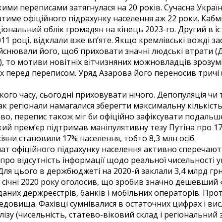
ькими переписами затягнулася на 20 років. Сучасна Укра
тиме офіційного підрахунку населення аж 22 роки. Кабмі
ональний облік громадян на кінець 2023-го. Другий в іс
011 році, відклали вже вп’яте. Якщо кремлівські вожді з
йснювали його, щоб приховати значні людські втрати (Д
в), то мотиви новітніх вітчизняних можновладців зрозумі
 перед переписом. Уряд Азарова його переносив тричі (у
кого часу, сьогодні приховувати нічого. Депопуляція чи т
так регіонали намагалися зберегти максимальну кількість
во, перепис також міг би офіційно зафіксувати подаль
ький прем’єр підтримав маніпулятивну тезу Путіна про 17 
іяни становили 17% населення, тобто 8,3 млн осіб.
мат офіційного підрахунку населення активно сперечают
ро відсутність інформації щодо реальної чисельності ук
Для цього в держбюджеті на 2020-й заклали 3,4 млрд грн.
у січні 2020 року оголосив, що зробив значно дешевший
аних держреєстрів, банків і мобільних операторів. Про
редовища. Фахівці сумнівалися в остаточних цифрах і 
ізу (чисельність, статево-віковий склад і регіональний з