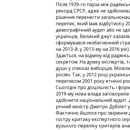
Після 1939-го пауза між радянс
рекорд СРСР, адже не здійснюва
рішення перенести загальнонаці
перепис, який мав відбутися у 2
демографічний аудит або не зді
українців, Великий джут казахі
сформувався незбагненний страх
на 2013-й, у 2013-му на 2016 рік).
Здається, на відміну від радянсь
секретом. На думку експертів, 
душ» у списках виборців. Можли
росіян. Так, у 2012 році українс
переписом 2001 року етнічні рос
Сьогодні про доцільність і фор
2019-му нова влада заговорила п
здійснити національний аудит. 
річний міністр Дмитро Дубілет 
Фактично йшлося про звіряння д
гостру критику експертного се
вузького переліку критеріїв анал