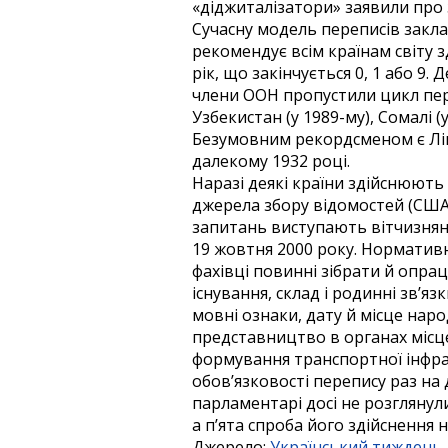
«діджиталізатори» заявили про 
Сучасну модель переписів закла
рекомендує всім країнам світу з
рік, що закінчується 0, 1 або 9.
члени ООН пропустили цикл переп
Узбекистан (у 1989-му), Сомалі (
Безумовним рекордс­меном є Лі
далекому 1932 році.
Наразі деякі країни здійснюють
джерела збору відомостей (США
запитань виступають вітчизняні
19 жовтня 2000 року. Норматив
фахівці повинні зібрати й опра
існування, склад і родинні зв’я
мовні ознаки, дату й місце нар
представництво в органах місц
формування транспортної інфра
обов’язковості перепису раз на
парламентарі досі не розглянул
а п’ята спроба його здійснення
Джерело:
Український тиждень