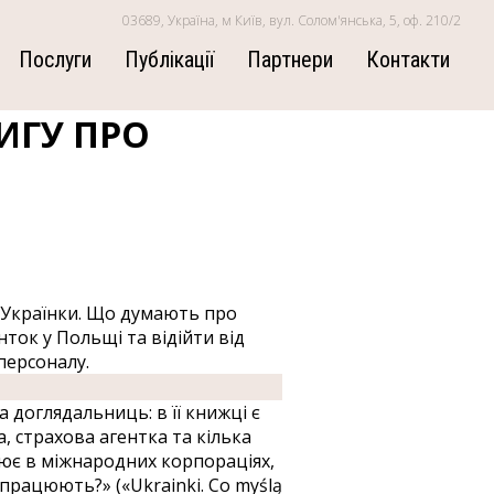
03689, Україна, м Київ, вул. Солом'янська, 5, оф. 210/2
Послуги
Публікації
Партнери
Контакти
ИГУ ПРО
 «Українки. Що думають про
ток у Польщі та відійти від
персоналу.
доглядальниць: в її книжці є
, страхова агентка та кілька
цює в міжнародних корпораціях,
 працюють?» («Ukrainki. Co myślą