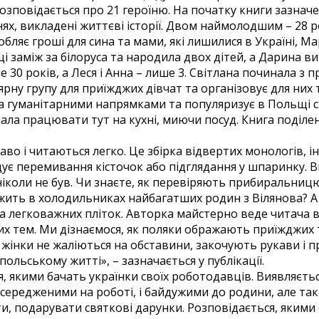
розповідається про 21 героїню. На початку книги зазначені 
ях, викладені життєві історії. Двом наймолодшим – 28 ро
бляє гроші для сина та мами, які лишилися в Україні, Ма
 заміж за білоруса та народила двох дітей, а Дарина вих
30 років, а Леся і Анна – лише 3. Світлана починала з п
ярну групу для приїжджих дівчат та організовує для них т
а гуманітарними напрямками та популяризує в Польщі сх
нала працювати тут на кухні, миючи посуд. Книга поділен
во і читаються легко. Це збірка відвертих монологів, ін
дує перемивання кісточок або підглядання у шпаринку. В
ч ніколи не був. Чи знаєте, як перевіряють прибиральни
жить в холодильниках найбагатших родин з Вілянова? А т
рка легковажних пліток. Авторка майстерно веде читача 
них тем. Ми дізнаємося, як поляки ображають приїжджих 
Як жінки не жаліються на обставини, закочують рукави і
ольському житті», – зазначається у публікації.
 якими бачать українки своїх роботодавців. Виявляється
зосередженими на роботі, і байдужими до родини, але т
, подарувати святкові дарунки. Розповідається, якими є