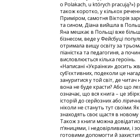
o Polakach, u których pracują?») 
також коротко, у кількох реченн
Приміром, самотня Вікторія заро
та сином, Діана вийшла в Польщі
Яна мешкає в Польщі вже більше 
бізнесом, веде у Фейсбуці попул
отримала вищу освіту за трьом
піаністка та педагогиня, а почи
висловлюється кілька героїнь.
«Написані «Українки» досить жва
суб’єктивних, подеколи це нага
зануритися у той світ, де чита
вона не буде красти? Або що ле
означає, що вся книга – це збі
історій до серйозних або лірич
ніколи не стануть тут своїми. 
знаходять своє щастя в новому п
Також з книги можна довідатися,
п’яницями, і недовірливими, і 
готовими допомогти й захистити