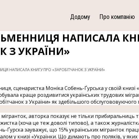
Додому
Про компанію
СЬМЕННИЦЯ НАПИСАЛА КН
К З УКРАЇНИ»
ЦЯ НАПИСАЛА КНИГУ ПРО «ЗАРОБІТЧАНОК З УКРАЇНИ»
иця, сценаристка Моніка Собень-Ґурська у своїй книзі
обувала краще роздивитися українських трудових мігран
бітчанок з України» як здебільшого обслугововуючого 
ігранток, авторка показує не тільки прибиральниць та 
истка (хоча це теж доволі типово), а також журналістка
нь-Ґурска зауважує, що 15% українських мігранток пра
галом у книзі «Українки. Що думають про поляків, у яких