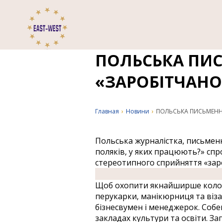
ПОЛЬСЬКА ПИ
«ЗАРОБІТЧАНО
Главная
›
Новини
›
ПОЛЬСЬКА ПИСЬМЕННИ
Польська журналістка, письменн
поляків, у яких працюють?» спр
стереотипного сприйняття «заро
Щоб охопити якнайширше коло м
перукарки, манікюрниця та візаж
бізнесвумен і менеджерок. Собе
закладах культури та освіти. За