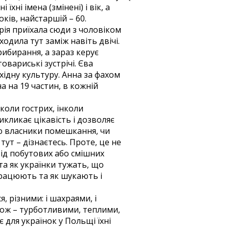
їхні імена (змінені) і вік, а
ків, найстаршій – 60.
рія приїхала сюди з чоловіком
одила тут заміж навіть двічі.
рибирання, а зараз керує
овариські зустрічі. Єва
ідну культуру. Анна за фахом
а на 19 частин, в кожній
коли гострих, інколи
икликає цікавість і дозволяє
цю власники помешкання, чи
ут – дізнаєтесь. Проте, це не
від побутових або смішних
та як українки тужать, що
 працюють та як шукають і
, різними: і шахраями, і
акож – турботливими, теплими,
 для українок у Польщі їхні