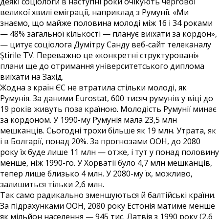
деякі соціологи в наступні роки очікують чергової
великої хвилі еміграції, наприклад з Румунії. «Ми
знаємо, що майже половина молоді між 16 і 34 роками
— 48% загальної кількості — планує виїхати за кордон»,
— цитує соціолога Думітру Санду веб-сайт телеканалу
Ştirile TV. Переважно це «конкретні структуровані»
плани ще до отримання університетського диплома
виїхати на Захід.
Жодна з країн ЄС не втратила стільки молоді, як
Румунія. За даними Eurostat, 600 тисяч румунів у віці до
19 років живуть поза країною. Молодість Румунії минає
за кордоном. У 1990-му Румунія мала 23,5 млн
мешканців. Сьогодні трохи більше як 19 млн. Утрата, як
і в Болгарії, понад 20%. За прогнозами ООН, до 2080
року їх буде лише 11 млн — отже, і тут у понад половину
менше, ніж 1990-го. У Хорватії було 4,7 млн мешканців,
тепер лише близько 4 млн. У 2080-му їх, можливо,
залишиться тільки 2,6 млн.
Так само радикально зменшуються й балтійські країни.
За підрахунками ООН, 2080 року Естонія матиме менше
як мільйон населення — 945 тис. Латвія з 1990 року (2,6