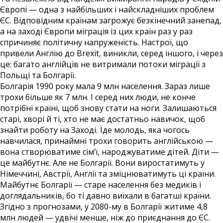
Європі — одна з найбільших і найскладніших проблем
ЄС. Відповідним країнам загрожує безкінечний занепад,
а на заході Європи міграція із цих країн раз у раз
спричиняє політичну напруженість. Настрої, що
привели Англію до Brexit, виникли, серед іншого, і через
це: багато англійців не витримали потоки міграції з
Польщі та Болгарії.
Болгарія 1990 року мала 9 млн населення. Зараз лише
трохи більше як 7 млн. І серед них люди, не конче
потрібні країні, щоб знову стати на ноги. Залишаються
старі, хворі й ті, хто не має достатньо навичок, щоб
знайти роботу на Заході. Їде молодь, яка чогось
навчилася, принаймні трохи говорить англійською —
вона створюватиме сім’ї, народжуватиме дітей. Діти —
це майбутнє. Але не Болгарії. Вони виростатимуть у
Німеччині, Австрії, Англії та зміцнюватимуть ці країни.
Майбутнє Болгарії — старе населення без медиків і
доглядальників, бо ті давно виїхали в багатші країни.
Згідно з прогнозами, у 2080-му в Болгарії житиме 4,8
млн людей — удвічі менше, ніж до приєднання до ЄС.