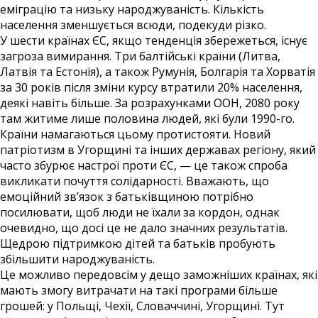
еміграцію та низьку народжуваність. Кількість
населення зменшується всюди, подекуди різко.
У шести країнах ЄС, якщо тенденція збережеться, існує
загроза вимирання. Три балтійські країни (Литва,
Латвія та Естонія), а також Румунія, Болгарія та Хорватія
за 30 років після зміни курсу втратили 20% населення,
деякі навіть більше. За розрахунками ООН, 2080 року
там житиме лише половина людей, які були 1990-го.
Країни намагаються цьому протистояти. Новий
патріотизм в Угорщині та інших державах регіону, який
часто збурює настрої проти ЄС, — це також спроба
викликати почуття солідарності. Вважають, що
емоційний зв’язок з батьківщиною потрібно
посилювати, щоб люди не їхали за кордон, однак
очевидно, що досі це не дало значних результатів.
Щедрою підтримкою дітей та батьків пробують
збільшити народжуваність.
Це можливо передовсім у дещо заможніших країнах, які
мають змогу витрачати на такі програми більше
грошей: у Польщі, Чехії, Словаччині, Угорщині. Тут