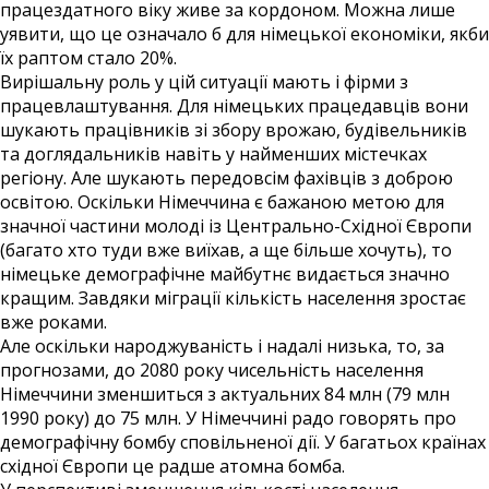
працездатного віку живе за кордоном. Можна лише
уявити, що це означало б для німецької економіки, якби
їх раптом стало 20%.
Вирішальну роль у цій ситуації мають і фірми з
працевлаштування. Для німецьких працедавців вони
шукають працівників зі збору врожаю, будівельників
та доглядальників навіть у найменших містечках
регіону. Але шукають передовсім фахівців з доброю
освітою. Оскільки Німеччина є бажаною метою для
значної частини молоді із Центрально-Східної Європи
(багато хто туди вже виїхав, а ще більше хочуть), то
німецьке демографічне майбутнє видається значно
кращим. Завдяки міграції кількість населення зростає
вже роками.
Але оскільки народжуваність і надалі низька, то, за
прогнозами, до 2080 року чисельність населення
Німеччини зменшиться з актуальних 84 млн (79 млн
1990 року) до 75 млн. У Німеччині радо говорять про
демографічну бомбу сповільненої дії. У багатьох країнах
східної Європи це радше атомна бомба.