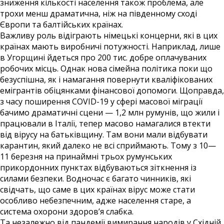
зниження кількості населення також проблема, але
трохи менш драматична, ніж на південному сході
Європи та балтійських країнах.
Важливу роль відіграють німецькі концерни, які в цих
країнах мають виробничі потужності. Наприклад, лише
в Угорщині йдеться про 200 тис. добре оплачуваних
робочих місць. Однак нова сімейна політика поки що
безуспішна, як і намагання повернути кваліфікованих
емігрантів обіцянками фінансової допомоги. Щоправда,
з часу поширення COVID-19 у сфері масової міграції
бачимо драматичні сцени — 1,2 млн румунів, що жили і
працювали в Італії, тепер масово намагалися втекти
від вірусу на батьківщину. Там вони мали відбувати
карантин, який далеко не всі сприймають. Тому з 10—
11 березня на принаймні трьох румунських
прикордонних пунктах відбуваються зіткнення із
силами безпеки. Водночас є багато чинників, які
свідчать, що саме в цих країнах вірус може стати
особливо небезпечним, адже населення старе, а
система охорони здоров’я слабка.
Та незалежно від пандемії вимирання народів у Східній