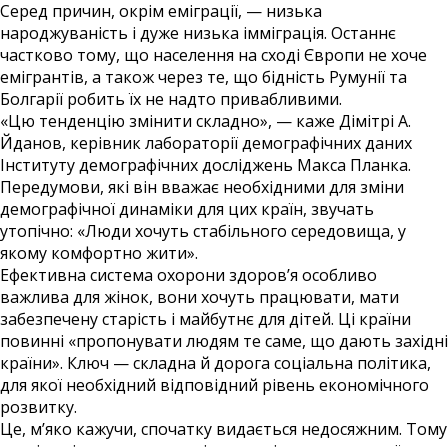
Серед причин, окрім еміграції, — низька
народжуваність і дуже низька імміграція. Останнє
частково тому, що населення на сході Європи не хоче
емігрантів, а також через те, що бідність Румунії та
Болгарії робить їх не надто привабливими.
«Цю тенденцію змінити складно», — каже Дімітрі А.
Йданов, керівник лабораторії демографічних даних
Інституту демографічних досліджень Макса Планка.
Передумови, які він вважає необхідними для зміни
демографічної динаміки для цих країн, звучать
утопічно: «Люди хочуть стабільного середовища, у
якому комфортно жити».
Ефективна система охорони здоров’я особливо
важлива для жінок, вони хочуть працювати, мати
забезпечену старість і майбутнє для дітей. Ці країни
повинні «пропонувати людям те саме, що дають західні
країни». Ключ — складна й дорога соціальна політика,
для якої необхідний відповідний рівень економічного
розвитку.
Це, м’яко кажучи, спочатку видається недосяжним. Тому