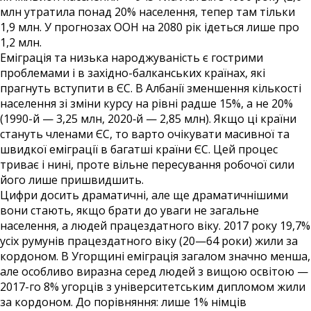
млн утратила понад 20% населення, тепер там тільки
1,9 млн. У прогнозах ООН на 2080 рік ідеться лише про
1,2 млн.
Еміграція та низька народжуваність є гострими
проблемами і в західно-балканських країнах, які
прагнуть вступити в ЄС. В Албанії зменшення кількості
населення зі зміни курсу на рівні радше 15%, а не 20%
(1990-й — 3,25 млн, 2020‑й — 2,85 млн). Якщо ці країни
стануть членами ЄС, то варто очікувати масивної та
швидкої еміграції в багатші країни ЄС. Цей процес
триває і нині, проте вільне пересування робочої сили
його лише пришвидшить.
Цифри досить драматичні, але ще драматичнішими
вони стають, якщо брати до уваги не загальне
населення, а людей працездатного віку. 2017 року 19,7%
усіх румунів працездатного віку (20—64 роки) жили за
кордоном. В Угорщині еміграція загалом значно менша,
але особливо виразна серед людей з вищою освітою —
2017-го 8% угорців з університетським дипломом жили
за кордоном. До порівняння: лише 1% німців